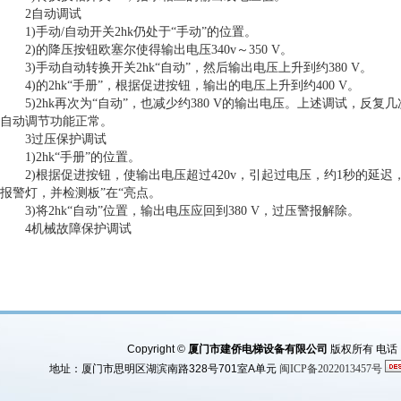
2自动调试
1)手动/自动开关2hk仍处于“手动”的位置。
2)的降压按钮欧塞尔使得输出电压340v～350 V。
3)手动自动转换开关2hk“自动”，然后输出电压上升到约380 V。
4)的2hk“手册”，根据促进按钮，输出的电压上升到约400 V。
5)2hk再次为“自动”，也减少约380 V的输出电压。上述调试，反
自动调节功能正常。
3过压保护调试
1)2hk“手册”的位置。
2)根据促进按钮，使输出电压超过420v，引起过电压，约1秒的延迟
报警灯，并检测板”在“亮点。
3)将2hk“自动”位置，输出电压应回到380 V，过压警报解除。
4机械故障保护调试
Copyright ©
厦门市建侨电梯设备有限公司
版权所有 电话：0
地址：厦门市思明区湖滨南路328号701室A单元
闽ICP备2022013457号