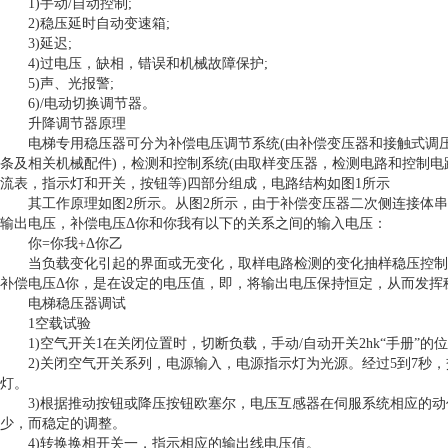
1)手动/自动控制;
2)稳压延时自动变速箱;
3)延迟;
4)过电压，缺相，错误和机械故障保护;
5)声、光报警;
6)/电动切换调节器。
升降调节器原理
电梯专用稳压器可分为补偿电压调节系统(由补偿变压器和接触式调压
条及相关机械配件)，检测和控制系统(由取样变压器，检测电路和控制电
流表，指示灯和开关，按钮等)四部分组成，电路结构如图1所示
其工作原理如图2所示。从图2所示，由于补偿变压器二次侧连接体串
输出电压，补偿电压Δ你和你我有以下的关系之间的输入电压：
你=你我+Δ你乙
当负载变化引起的界面或无变化，取样电路检测的变化抽样稳压控制
补偿电压Δ你，是在设定的电压值，即，将输出电压保持恒定，从而发挥
电梯稳压器调试
1空载试验
1)空气开关1在关闭位置时，切断负载，手动/自动开关2hk“手册”的
2)关闭空气开关系列，电源输入，电源指示灯为光源。经过5到7秒，
灯。
3)根据推动按钮或降压按钮欧塞尔，电压互感器在伺服系统相应的动
少，而稳定的调整。
4)转换换相开关一，指示相应的输出线电压值。