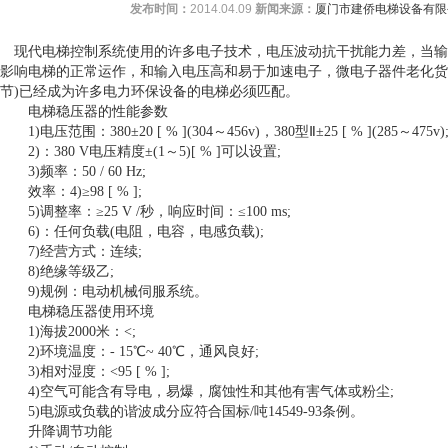
发布时间：
2014.04.09
新闻来源：
厦门市建侨电梯设备有限
现代电梯控制系统使用的许多电子技术，电压波动抗干扰能力差，当输
影响电梯的正常运作，和输入电压高和易于加速电子，微电子器件老化货
节)已经成为许多电力环保设备的电梯必须匹配。
电梯稳压器的性能参数
1)电压范围：380±20 [ % ](304～456v)，380型Ⅱ±25 [ % ](285～475v)
2)：380 V电压精度±(1～5)[ % ]可以设置;
3)频率：50 / 60 Hz;
效率：4)≥98 [ % ];
5)调整率：≥25 V /秒，响应时间：≤100 ms;
6)：任何负载(电阻，电容，电感负载);
7)经营方式：连续;
8)绝缘等级乙;
9)规例：电动机械伺服系统。
电梯稳压器使用环境
1)海拔2000米：<;
2)环境温度：- 15℃~ 40℃，通风良好;
3)相对湿度：<95 [ % ];
4)空气可能含有导电，易爆，腐蚀性和其他有害气体或粉尘;
5)电源或负载的谐波成分应符合国标/吨14549-93条例。
升降调节功能